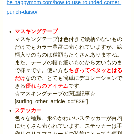
be-happymom.com/how-to-use-rounded-corner-
punch-daiso/
マスキングテープ
マスキングテープは色付きで絵柄のないもの
だけでもカラー豊富に売られていますが、絵
柄入りのものは種類もたくさんありますね。
また、テープの幅も細いものから太いものま
で様々です。使い方も
ちぎってペタッとはる
だけ
なので、とても簡単にデコレーションで
きる
優れものアイテム
です。
☆マスキングテープの関連記事☆
[surfing_other_article id=”839″]
ステッカー
色々な種類、形のかわいいステッカーが百均
にたくさん売られています。ステッカーは手
作りクリスマスカードの装飾にとっても便利