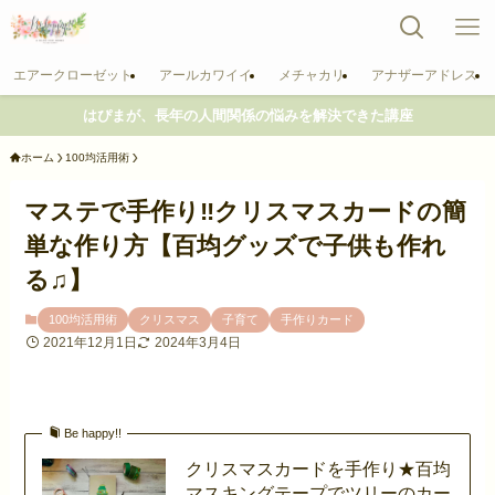
エアークローゼット
アールカワイイ
メチャカリ
アナザーアドレス
はぴまが、長年の人間関係の悩みを解決できた講座
ホーム
100均活用術
マステで手作り‼︎クリスマスカードの簡
単な作り方【百均グッズで子供も作れ
る♫】
100均活用術
クリスマス
子育て
手作りカード
2021年12月1日
2024年3月4日
Be happy!!
クリスマスカードを手作り★百均
マスキングテープでツリーのカー